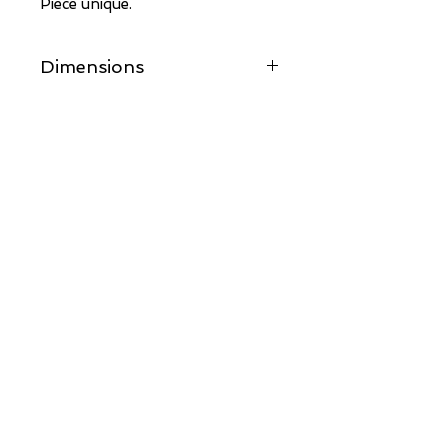
Pièce unique.
Dimensions
36CM X 18CM X 10CM
POINTS DE VENTE
E-BOUTIQUE
CONTACT
Recevez toutes mes actus
en vous inscrivant à ma newsletter !