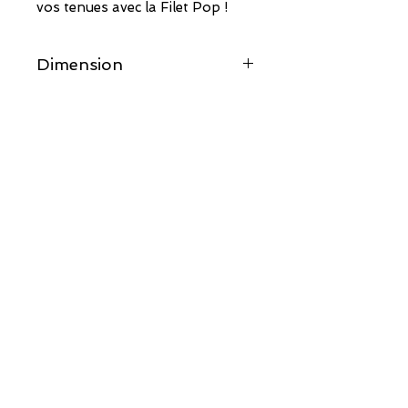
vos tenues avec la Filet Pop !
Dimension
33CM X 18CM X 9CM
POINTS DE VENTE
E-BOUTIQUE
CONTACT
Recevez toutes mes actus
en vous inscrivant à ma newsletter !