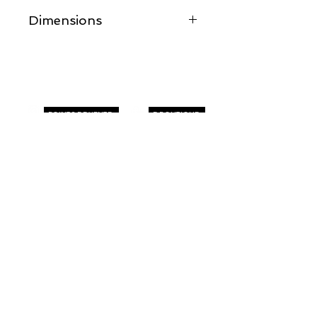
Dimensions
29CM X 21CM
POINTS DE VENTE
E-BOUTIQUE
CONTACT
Recevez toutes mes actus
en vous inscrivant à ma newsletter !