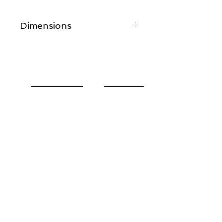
Dimensions
69CM X 50CM
Longueur des anses 64CM
POINTS DE VENTE
E-BOUTIQUE
CONTACT
Recevez toutes mes actus
en vous inscrivant à ma newsletter !