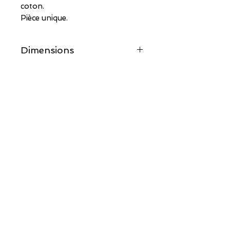
coton.
Pièce unique.
Dimensions
30CM X 23CM
POINTS DE VENTE
E-BOUTIQUE
CONTACT
Recevez toutes mes actus
en vous inscrivant à ma newsletter !