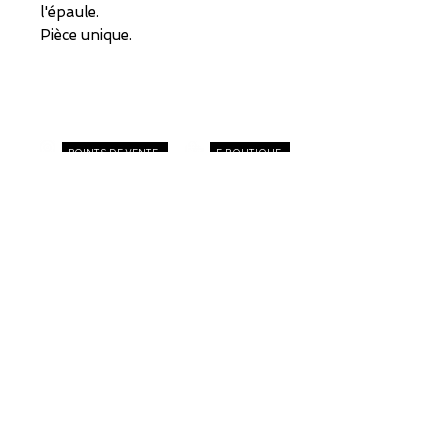
l'épaule.
Pièce unique.
POINTS DE VENTE
E-BOUTIQUE
CONTACT
Recevez toutes mes actus
en vous inscrivant à ma newsletter !
JE M'INSCRIS !