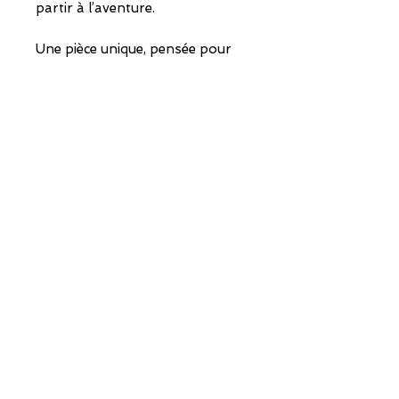
partir à l’aventure.
Une pièce unique, pensée pour
suivre tous vos mouvements. ❤️
POINTS DE VENTE
E-BOUTIQUE
CONTACT
Recevez toutes mes actus
en vous inscrivant à ma newsletter !